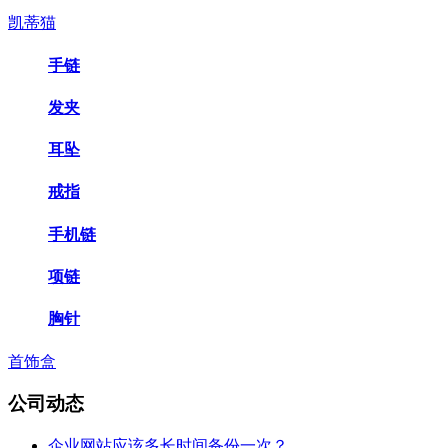
凯蒂猫
手链
发夹
耳坠
戒指
手机链
项链
胸针
首饰盒
公司动态
企业网站应该多长时间备份一次？