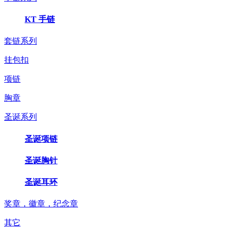
KT 手链
套链系列
挂包扣
项链
胸章
圣诞系列
圣诞项链
圣诞胸针
圣诞耳环
奖章，徽章，纪念章
其它