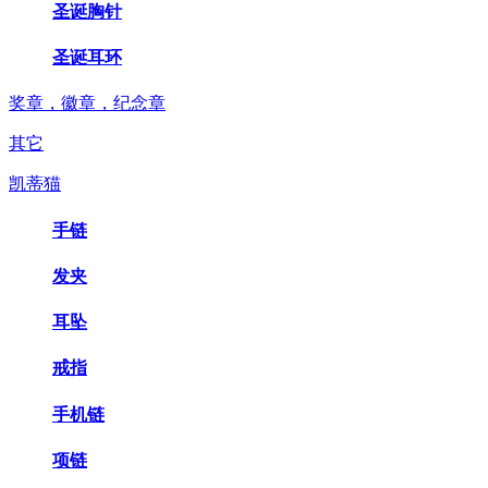
圣诞胸针
圣诞耳环
奖章，徽章，纪念章
其它
凯蒂猫
手链
发夹
耳坠
戒指
手机链
项链