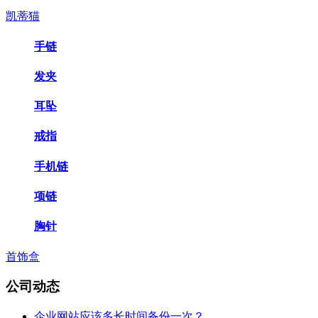
凯蒂猫
手链
发夹
耳坠
戒指
手机链
项链
胸针
首饰盒
公司动态
企业网站应该多长时间备份一次？