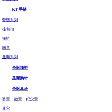
KT 手链
套链系列
挂包扣
项链
胸章
圣诞系列
圣诞项链
圣诞胸针
圣诞耳环
奖章，徽章，纪念章
其它