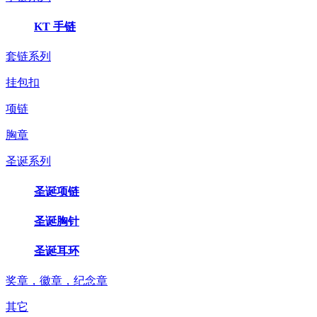
KT 手链
套链系列
挂包扣
项链
胸章
圣诞系列
圣诞项链
圣诞胸针
圣诞耳环
奖章，徽章，纪念章
其它