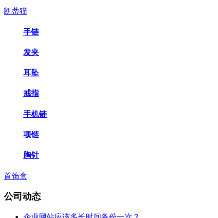
凯蒂猫
手链
发夹
耳坠
戒指
手机链
项链
胸针
首饰盒
公司动态
企业网站应该多长时间备份一次？