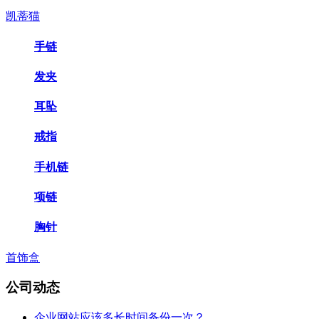
凯蒂猫
手链
发夹
耳坠
戒指
手机链
项链
胸针
首饰盒
公司动态
企业网站应该多长时间备份一次？