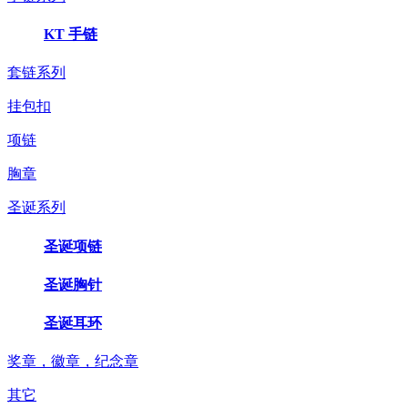
KT 手链
套链系列
挂包扣
项链
胸章
圣诞系列
圣诞项链
圣诞胸针
圣诞耳环
奖章，徽章，纪念章
其它