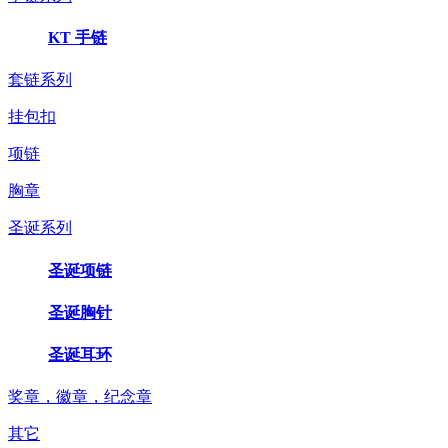
KT 手链
套链系列
挂包扣
项链
胸章
圣诞系列
圣诞项链
圣诞胸针
圣诞耳环
奖章，徽章，纪念章
其它