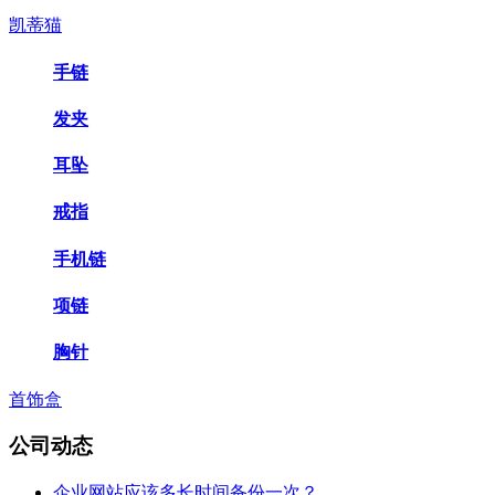
凯蒂猫
手链
发夹
耳坠
戒指
手机链
项链
胸针
首饰盒
公司动态
企业网站应该多长时间备份一次？