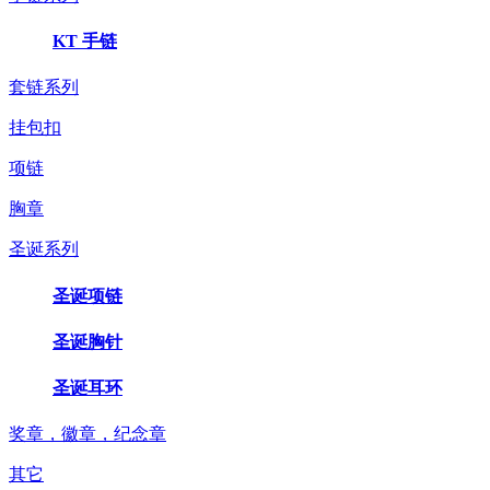
KT 手链
套链系列
挂包扣
项链
胸章
圣诞系列
圣诞项链
圣诞胸针
圣诞耳环
奖章，徽章，纪念章
其它