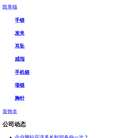
凯蒂猫
手链
发夹
耳坠
戒指
手机链
项链
胸针
首饰盒
公司动态
企业网站应该多长时间备份一次？