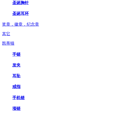
圣诞胸针
圣诞耳环
奖章，徽章，纪念章
其它
凯蒂猫
手链
发夹
耳坠
戒指
手机链
项链