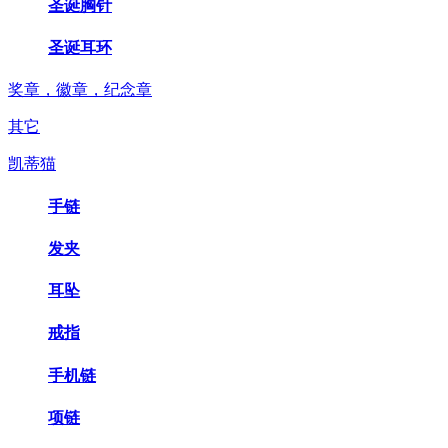
圣诞胸针
圣诞耳环
奖章，徽章，纪念章
其它
凯蒂猫
手链
发夹
耳坠
戒指
手机链
项链