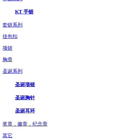
KT 手链
套链系列
挂包扣
项链
胸章
圣诞系列
圣诞项链
圣诞胸针
圣诞耳环
奖章，徽章，纪念章
其它