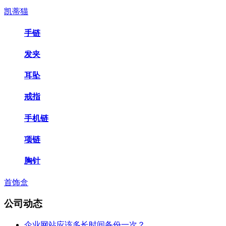
凯蒂猫
手链
发夹
耳坠
戒指
手机链
项链
胸针
首饰盒
公司动态
企业网站应该多长时间备份一次？