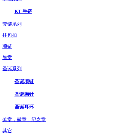
KT 手链
套链系列
挂包扣
项链
胸章
圣诞系列
圣诞项链
圣诞胸针
圣诞耳环
奖章，徽章，纪念章
其它