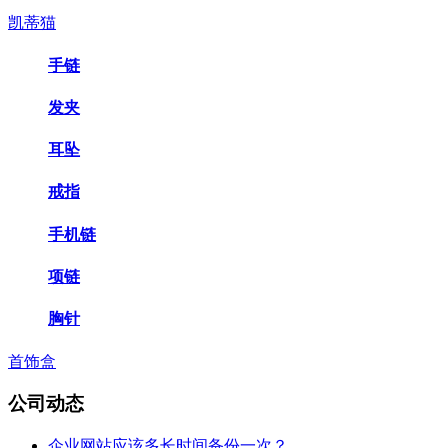
凯蒂猫
手链
发夹
耳坠
戒指
手机链
项链
胸针
首饰盒
公司动态
企业网站应该多长时间备份一次？