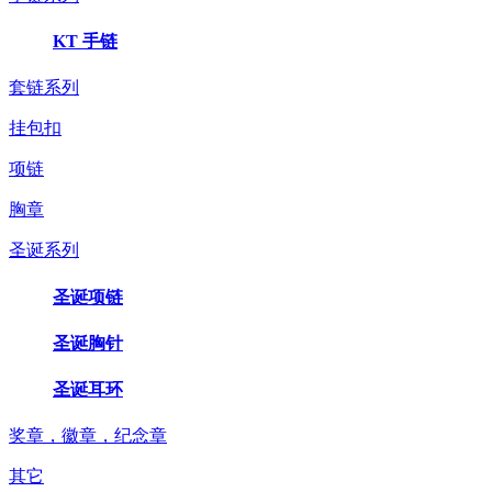
KT 手链
套链系列
挂包扣
项链
胸章
圣诞系列
圣诞项链
圣诞胸针
圣诞耳环
奖章，徽章，纪念章
其它