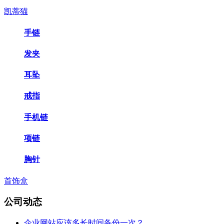
凯蒂猫
手链
发夹
耳坠
戒指
手机链
项链
胸针
首饰盒
公司动态
企业网站应该多长时间备份一次？