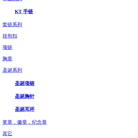
KT 手链
套链系列
挂包扣
项链
胸章
圣诞系列
圣诞项链
圣诞胸针
圣诞耳环
奖章，徽章，纪念章
其它