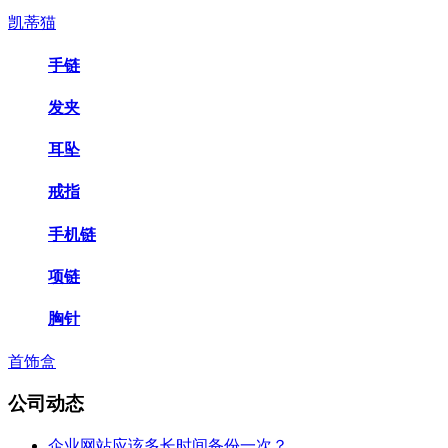
凯蒂猫
手链
发夹
耳坠
戒指
手机链
项链
胸针
首饰盒
公司动态
企业网站应该多长时间备份一次？