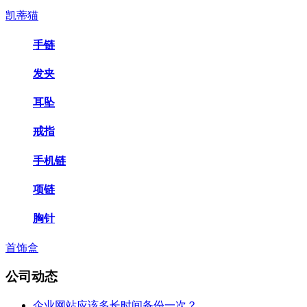
凯蒂猫
手链
发夹
耳坠
戒指
手机链
项链
胸针
首饰盒
公司动态
企业网站应该多长时间备份一次？