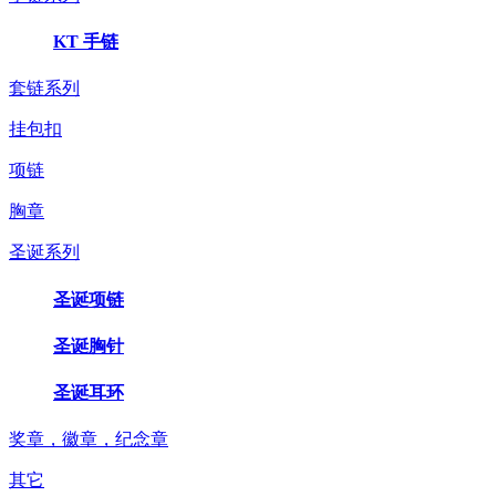
KT 手链
套链系列
挂包扣
项链
胸章
圣诞系列
圣诞项链
圣诞胸针
圣诞耳环
奖章，徽章，纪念章
其它