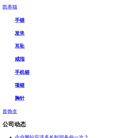
凯蒂猫
手链
发夹
耳坠
戒指
手机链
项链
胸针
首饰盒
公司动态
企业网站应该多长时间备份一次？