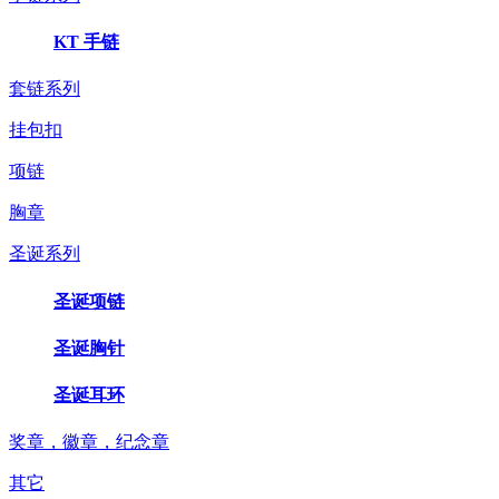
KT 手链
套链系列
挂包扣
项链
胸章
圣诞系列
圣诞项链
圣诞胸针
圣诞耳环
奖章，徽章，纪念章
其它