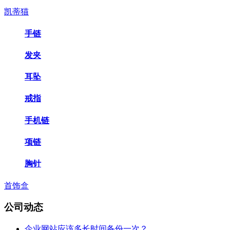
凯蒂猫
手链
发夹
耳坠
戒指
手机链
项链
胸针
首饰盒
公司动态
企业网站应该多长时间备份一次？