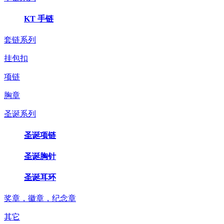
KT 手链
套链系列
挂包扣
项链
胸章
圣诞系列
圣诞项链
圣诞胸针
圣诞耳环
奖章，徽章，纪念章
其它