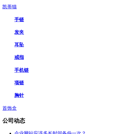
凯蒂猫
手链
发夹
耳坠
戒指
手机链
项链
胸针
首饰盒
公司动态
企业网站应该多长时间备份一次？