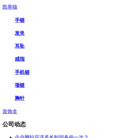
凯蒂猫
手链
发夹
耳坠
戒指
手机链
项链
胸针
首饰盒
公司动态
企业网站应该多长时间备份一次？