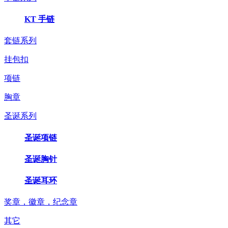
KT 手链
套链系列
挂包扣
项链
胸章
圣诞系列
圣诞项链
圣诞胸针
圣诞耳环
奖章，徽章，纪念章
其它