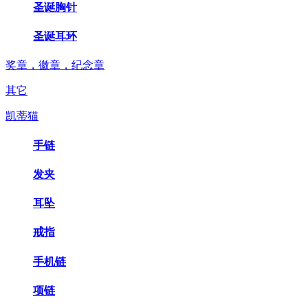
圣诞胸针
圣诞耳环
奖章，徽章，纪念章
其它
凯蒂猫
手链
发夹
耳坠
戒指
手机链
项链