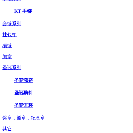
KT 手链
套链系列
挂包扣
项链
胸章
圣诞系列
圣诞项链
圣诞胸针
圣诞耳环
奖章，徽章，纪念章
其它