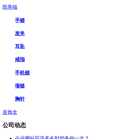
凯蒂猫
手链
发夹
耳坠
戒指
手机链
项链
胸针
首饰盒
公司动态
企业网站应该多长时间备份一次？