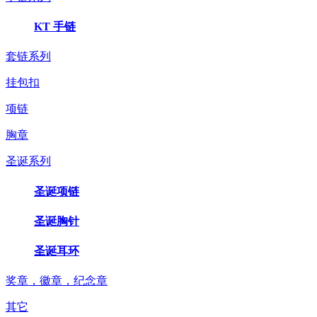
KT 手链
套链系列
挂包扣
项链
胸章
圣诞系列
圣诞项链
圣诞胸针
圣诞耳环
奖章，徽章，纪念章
其它