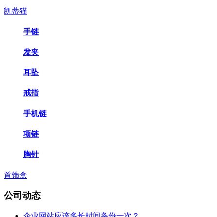
凯蒂猫
手链
发夹
耳坠
戒指
手机链
项链
胸针
首饰盒
公司动态
企业网站应该多长时间备份一次？