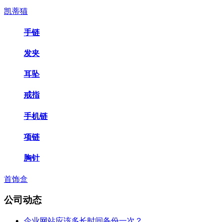
凯蒂猫
手链
发夹
耳坠
戒指
手机链
项链
胸针
首饰盒
公司动态
企业网站应该多长时间备份一次？