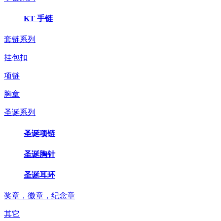
KT 手链
套链系列
挂包扣
项链
胸章
圣诞系列
圣诞项链
圣诞胸针
圣诞耳环
奖章，徽章，纪念章
其它