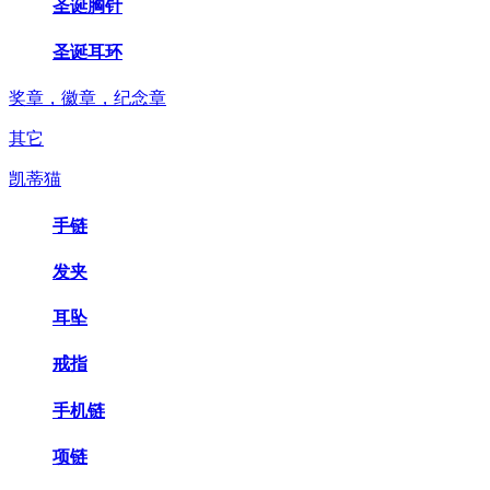
圣诞胸针
圣诞耳环
奖章，徽章，纪念章
其它
凯蒂猫
手链
发夹
耳坠
戒指
手机链
项链