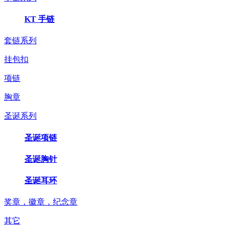
KT 手链
套链系列
挂包扣
项链
胸章
圣诞系列
圣诞项链
圣诞胸针
圣诞耳环
奖章，徽章，纪念章
其它