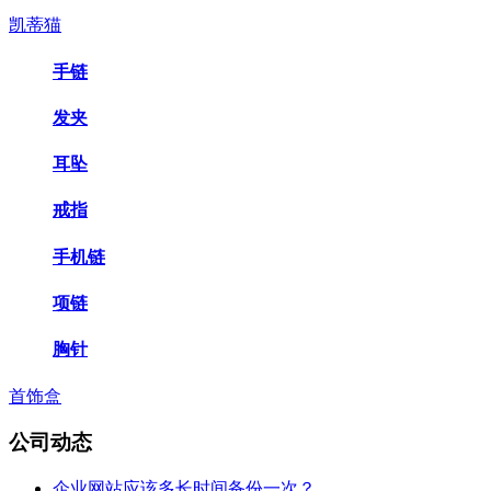
凯蒂猫
手链
发夹
耳坠
戒指
手机链
项链
胸针
首饰盒
公司动态
企业网站应该多长时间备份一次？