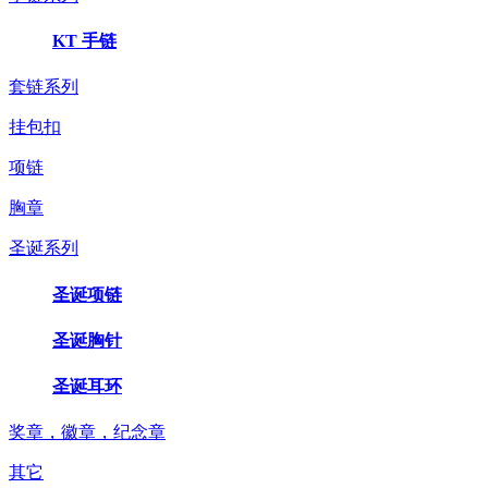
KT 手链
套链系列
挂包扣
项链
胸章
圣诞系列
圣诞项链
圣诞胸针
圣诞耳环
奖章，徽章，纪念章
其它