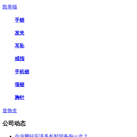
凯蒂猫
手链
发夹
耳坠
戒指
手机链
项链
胸针
首饰盒
公司动态
企业网站应该多长时间备份一次？