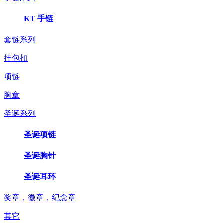
KT 手链
套链系列
挂包扣
项链
胸章
圣诞系列
圣诞项链
圣诞胸针
圣诞耳环
奖章，徽章，纪念章
其它