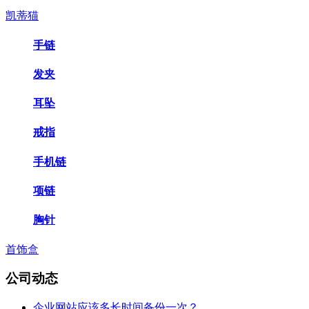
凯蒂猫
手链
发夹
耳坠
戒指
手机链
项链
胸针
首饰盒
公司动态
企业网站应该多长时间备份一次？