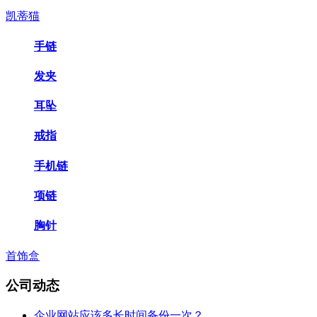
凯蒂猫
手链
发夹
耳坠
戒指
手机链
项链
胸针
首饰盒
公司动态
企业网站应该多长时间备份一次？