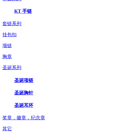
KT 手链
套链系列
挂包扣
项链
胸章
圣诞系列
圣诞项链
圣诞胸针
圣诞耳环
奖章，徽章，纪念章
其它